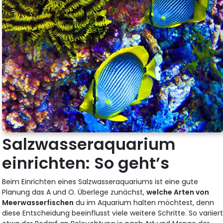
Salzwasseraquarium
einrichten: So geht’s
Beim Einrichten eines Salzwasseraquariums ist eine gute
Planung das A und O. Überlege zunächst,
welche Arten von
Meerwasserfischen
du im Aquarium halten möchtest, denn
diese Entscheidung beeinflusst viele weitere Schritte. So variier