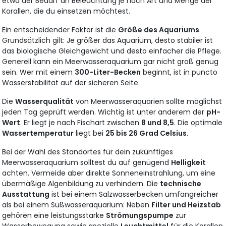
etwa der Bedarf an Beleuchtung je nach Art und Menge der
Korallen, die du einsetzen möchtest.
Ein entscheidender Faktor ist die
Größe des Aquariums
.
Grundsätzlich gilt: Je größer das Aquarium, desto stabiler ist
das biologische Gleichgewicht und desto einfacher die Pflege.
Generell kann ein Meerwasseraquarium gar nicht groß genug
sein. Wer mit einem
300-Liter-Becken
beginnt, ist in puncto
Wasserstabilität auf der sicheren Seite.
Die
Wasserqualität
von Meerwasseraquarien sollte möglichst
jeden Tag geprüft werden. Wichtig ist unter anderem der
pH-
Wert
. Er liegt je nach Fischart zwischen
8 und 8,5
. Die optimale
Wassertemperatur
liegt bei
25 bis 26 Grad Celsius
.
Bei der Wahl des Standortes für dein zukünftiges
Meerwasseraquarium solltest du auf genügend
Helligkeit
achten. Vermeide aber direkte Sonneneinstrahlung, um eine
übermäßige Algenbildung zu verhindern. Die
technische
Ausstattung
ist bei einem Salzwasserbecken umfangreicher
als bei einem Süßwasseraquarium: Neben
Filter und Heizstab
gehören eine leistungsstarke
Strömungspumpe
zur
Wasserbewegung sowie spezielle
Leuchtmittel
für die Korallen