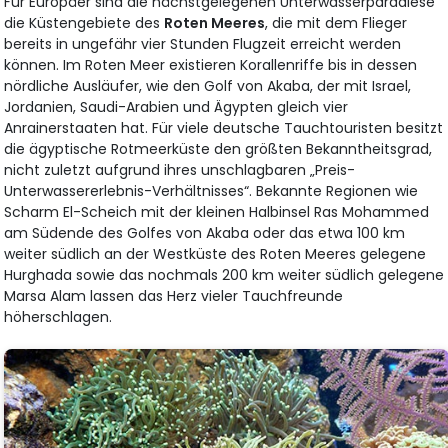
Für Europäer sind die nächstgelegenen Unterwasserparadiese
die Küstengebiete des
Roten Meeres
, die mit dem Flieger
bereits in ungefähr vier Stunden Flugzeit erreicht werden
können. Im Roten Meer existieren Korallenriffe bis in dessen
nördliche Ausläufer, wie den Golf von Akaba, der mit Israel,
Jordanien, Saudi-Arabien und Ägypten gleich vier
Anrainerstaaten hat. Für viele deutsche Tauchtouristen besitzt
die ägyptische Rotmeerküste den größten Bekanntheitsgrad,
nicht zuletzt aufgrund ihres unschlagbaren „Preis-
Unterwassererlebnis-Verhältnisses“. Bekannte Regionen wie
Scharm El-Scheich mit der kleinen Halbinsel Ras Mohammed
am Südende des Golfes von Akaba oder das etwa 100 km
weiter südlich an der Westküste des Roten Meeres gelegene
Hurghada sowie das nochmals 200 km weiter südlich gelegene
Marsa Alam lassen das Herz vieler Tauchfreunde
höherschlagen.