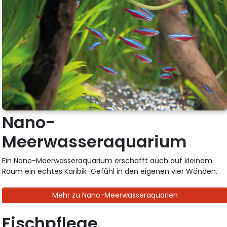
Nano-
Meerwasseraquarium
Ein Nano-Meerwasseraquarium erschafft auch auf kleinem
Raum ein echtes Karibik-Gefühl in den eigenen vier Wänden.
Mehr zu Nano-Meerwasseraquarien
Fischpflege