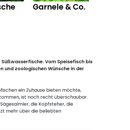
sche
Garnele & Co.
Fisch
r Süßwasserfische. Vom Speisefisch bis
hen und zoologischen Wünsche in der
nfischen ein Zuhause bieten möchte,
e kommen, ist noch recht überschaubar.
e Sägesalmler, die Kopfsteher, die
tzt mehr über die beliebten