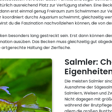
ürlich ausreichend Platz zur Verfügung stehen. Eine Beck
ann erst einmal genug Freiraum zum Schwimmen zur Verf
koordiniert durchs Aquarium schwimmt, gleichzeitig we
rst du die Faszination nachvollziehen können, die von de
cken besonders lang gestreckt sein. Erst dann können dies
zination ausüben. Das Becken muss gleichzeitig gut abged
artgerechte Haltung der Zierfische.
Salmler: C
Eigenheiten
Die meisten Salmler sin
Ausnahme der Sägesalml
Salmlern, Welsen und 
Nicht dagegen mit größe
während der Brutpflege 
allem die großen Buntb