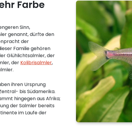
ehr Farbe
engeren Sinn,
er genannt, dürfte den
enpracht der
dieser Familie gehören
er Glühlichtsalmler, der
mler, der
Kolibrisalmler
,
lmler.
aben ihren Ursprung
Zentral- bis Südamerika.
stammt hingegen aus Afrika;
ldung der Salmler bereits
inente im Laufe der