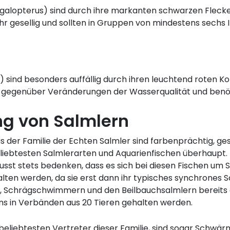
lopterus) sind durch ihre markanten schwarzen Flecke
ehr gesellig und sollten in Gruppen von mindestens sechs 
sind besonders auffällig durch ihren leuchtend roten K
ch gegenüber Veränderungen der Wasserqualität und benö
ng von Salmlern
 der Familie der Echten Salmler sind farbenprächtig, gese
liebtesten Salmlerarten und Aquarienfischen überhaupt.
usst stets bedenken, dass es sich bei diesen Fischen um
ten werden, da sie erst dann ihr typisches synchrones
chrägschwimmern und den Beilbauchsalmlern bereits aus 
ns in Verbänden aus 20 Tieren gehalten werden.
eliebtesten Vertreter dieser Familie, sind sogar Schwärm