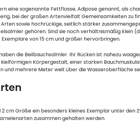
ern eine sogenannte Fettflosse, Adipose genannt, als ch
erig, bei der großen Artenvielfalt Gemeinsamkeiten zu fin
ke Arten sowie hochrückige, seitlich stärker zusammengep
lsalmler gehören. Sind sie noch verhältnismäßig klein (d
 Exemplare von 15 cm und größer hervorbringen.
ben die Beilbauchsalmler. Ihr Rücken ist nahezu waage
 kielförmigen Körpergestalt, einer starken Bauchmuskula
en und mehrere Meter weit über die Wasseroberfläche se
Arten
al 2 cm Größe ein besonders kleines Exemplar unter den Zw
n Garnelenarten zusammen gehalten werden.