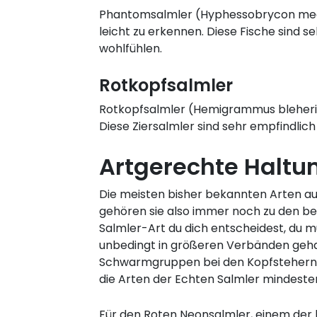
Phantomsalmler (Hyphessobrycon mega
leicht zu erkennen. Diese Fische sind s
wohlfühlen.
Rotkopfsalmler
Rotkopfsalmler (Hemigrammus bleheri) 
Diese Ziersalmler sind sehr empfindli
Artgerechte Haltu
Die meisten bisher bekannten Arten aus
gehören sie also immer noch zu den be
Salmler-Art du dich entscheidest, du m
unbedingt in größeren Verbänden gehal
Schwarmgruppen bei den Kopfstehern, S
die Arten der Echten Salmler mindeste
Für den Roten Neonsalmler, einem der b