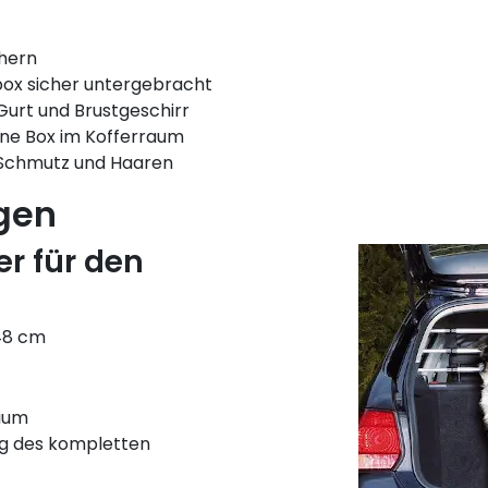
hern
tbox sicher untergebracht
Gurt und Brustgeschirr
e Box im Kofferraum
r Schmutz und Haaren
gen
er für den
-48 cm
nium
ng des kompletten