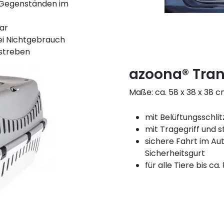
r Gegenständen im
bar
ei Nichtgebrauch
streben
azoona® Tra
Maße: ca. 58 x 38 x 38 
mit Belüftungsschlit
mit Tragegriff und s
sichere Fahrt im Au
Sicherheitsgurt
für alle Tiere bis ca